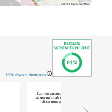
Leaflet & OpenStreetMap
INDICE DE
SATISFACTION CLIENT
81 %
100% d'avis authentiques
Étant en vacances itinérantes nous n'avions retenu
qu'une nuit mais nous sommes restés une deuxième
nuit car nous avons trouvé un excellent accueil