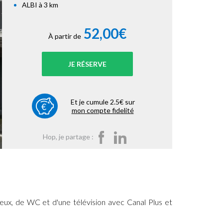
ALBI à 3 km
52,00€
À partir de
JE RÉSERVE
Et je cumule 2.5€ sur
mon compte fidelité
Hop, je partage :
veux, de WC et d'une télévision avec Canal Plus et